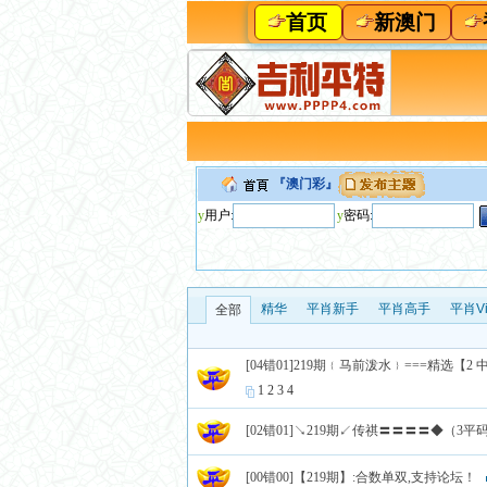
首页
新澳门
『
澳门彩
』
y
用户:
y
密码:
精华
平肖新手
平肖高手
平肖V
全部
[04错01]219期﹛马前泼水﹜===精选【
1
2
3
4
[02错01]↘219期↙传祺〓〓〓〓◆（3平
[00错00]【219期】:合数单双,支持论坛！