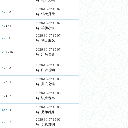
by: 马首是瞻
2026-08-07 15:07
8
/ 705
by: 鸡犬升天
2026-08-07 15:07
5
/ 661
by: 羊肠小道
2026-08-07 15:07
2
/ 290
by: 利己主义
2026-08-07 15:07
25
/ 2165
by: 汗马功劳
2026-08-07 15:06
5
/ 393
by: 白衣苍狗
2026-08-07 15:06
2
/ 421
by: 井底之蛙
2026-08-07 15:06
4
/ 602
by: 识途老马
2026-08-07 15:06
18
/ 4419
by: 兄弟姊妹
2026-08-07 15:06
2
/ 192
by: 长夜难明