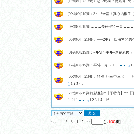
[12错01]《219期》想学电脑平特贰肖+
[00错00]219期：3 中 3来塞！真心结棍了
[03错00]219期:→→→专研平特一肖→
[00错00]〔219期〕===2中2，四海皆兄
[01错00]219期：=◆Ⅵ不中◆=造福彩民
(
[12错03]219期：平特一肖
( +6 )
1
[00错00]〔219期〕精准《≮三中三≯
1
2
3
4
5
[22错03]219期精彩推荐=【平特肖】
( +24 )
1
2
3
4
5
..
46
<<
1
2
3
4
5
>>
[共
1903
页]