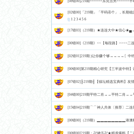
[08错00]219期======东莞丑男======
[02错00]「219期」「平码④个」，
1
2
3
4
5
6
[17错03]（219期）★连连大中★信心★
[00错00]《219期》<<【每段路】>><
[02错01]219期:)让你赚个够→→→→〖
[00错00]第219期精心研究【三半波中特
[07错02]╟219期╢【镇坛精选宝典料】
[04错00]219期平特二肖→→平特二肖→
[15错04]219期⌒⌒神人共体〔推荐〕
[00错00]（219期）▂▂▂▂▂▂▂▂
[00错00]219期：卍健伍卍★精准爆料