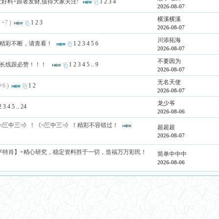
绝世好料+跟者发财,值得大家关注!
1
2
3
4
2026-08-07
横溪横溪
( +7 )
1
2
3
2026-08-07
川添拓海
→→精彩不断，请查看！
1
2
3
4
5
6
2026-08-07
不要因为
弟//长线跟必赞！！！
1
2
3
4
5
..
9
2026-08-07
无名天使
 +6 )
1
2
2026-08-07
龙少爷
2
3
4
5
..
24
2026-08-06
》！《≮三中三≯》！《≮三中三≯》！精彩不容错过！
超超超
2026-08-07
==【平特肖】=精心研究，稳定资料胜于一切，造福万万彩民！
简单中中中
2026-08-06