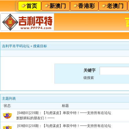
首页
新澳门
香港彩
老澳门
吉利平肖平码论坛
»
搜索目标
关键字
级搜索
主题列表
状态
标题
[04错01]219期：【与虎谋皮】单双中特！━━支持所有在论坛
默默耕耘的朋友们！━━
[03错01]218期：【与虎谋皮】单双中特！━━支持所有在论坛