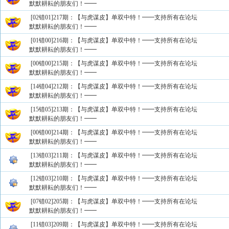
默默耕耘的朋友们！━━
[02错01]217期：【与虎谋皮】单双中特！━━支持所有在论坛
默默耕耘的朋友们！━━
[01错00]216期：【与虎谋皮】单双中特！━━支持所有在论坛
默默耕耘的朋友们！━━
[00错00]215期：【与虎谋皮】单双中特！━━支持所有在论坛
默默耕耘的朋友们！━━
[14错04]212期：【与虎谋皮】单双中特！━━支持所有在论坛
默默耕耘的朋友们！━━
[15错05]213期：【与虎谋皮】单双中特！━━支持所有在论坛
默默耕耘的朋友们！━━
[00错00]214期：【与虎谋皮】单双中特！━━支持所有在论坛
默默耕耘的朋友们！━━
[13错03]211期：【与虎谋皮】单双中特！━━支持所有在论坛
默默耕耘的朋友们！━━
[12错03]210期：【与虎谋皮】单双中特！━━支持所有在论坛
默默耕耘的朋友们！━━
[07错02]205期：【与虎谋皮】单双中特！━━支持所有在论坛
默默耕耘的朋友们！━━
[11错03]209期：【与虎谋皮】单双中特！━━支持所有在论坛