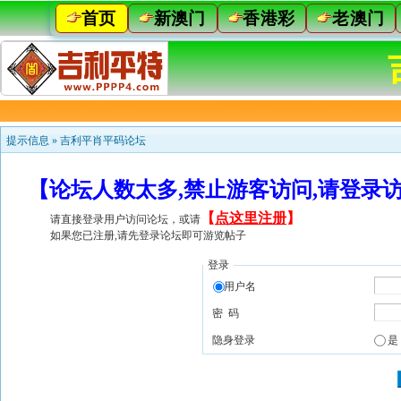
首页
新澳门
香港彩
老澳门
提示信息 »
吉利平肖平码论坛
【论坛人数太多,禁止游客访问,请登录
【
点这里注册
】
请直接登录用户访问论坛，或请
如果您已注册,请先登录论坛即可游览帖子
登录
用户名
密 码
隐身登录