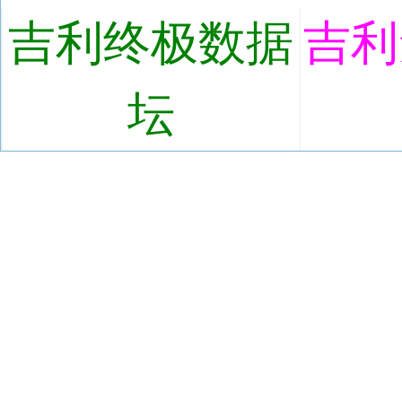
吉利终极数据
吉利
坛