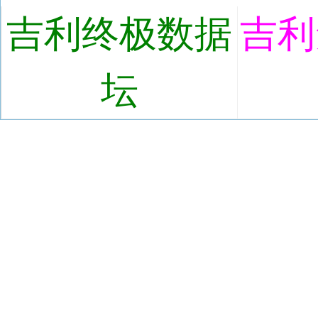
吉利终极数据
吉利
坛