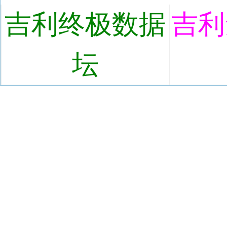
吉利终极数据
吉利
坛