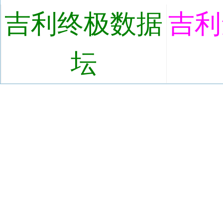
吉利终极数据
吉利
坛