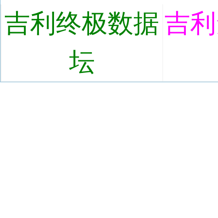
吉利终极数据
吉利
坛