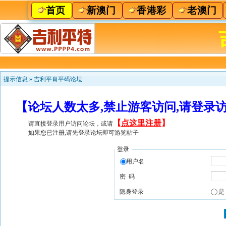
首页
新澳门
香港彩
老澳门
提示信息 »
吉利平肖平码论坛
【论坛人数太多,禁止游客访问,请登录
【
点这里注册
】
请直接登录用户访问论坛，或请
如果您已注册,请先登录论坛即可游览帖子
登录
用户名
密 码
隐身登录