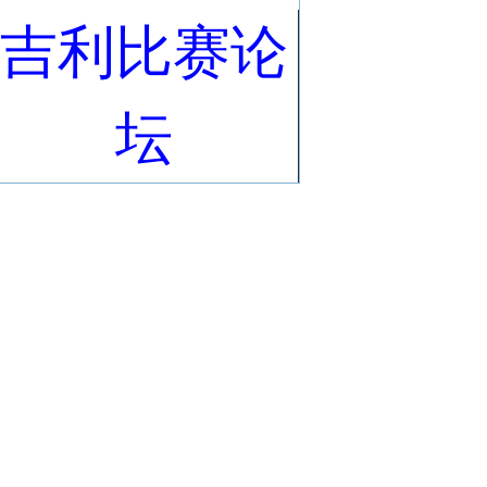
吉利比赛论
坛