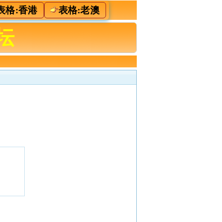
表格:香港
表格:老澳
坛